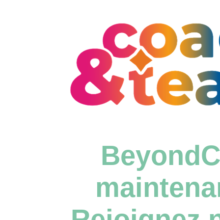
BeyondC
maintena
Rejoignez n