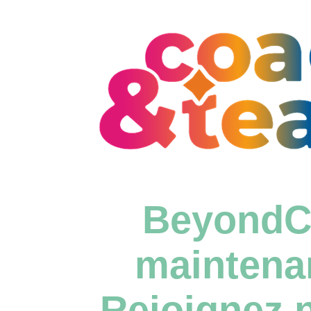
BeyondC
maintena
Rejoignez n