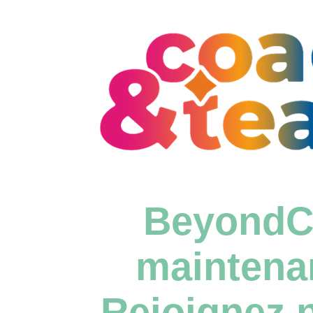
BeyondC
maintena
Rejoignez n