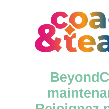
BeyondC
maintena
Rejoignez n